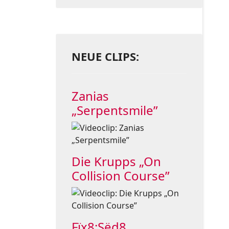
NEUE CLIPS:
Zanias
„Serpentsmile”
Die Krupps „On
Collision Course”
Fïx8:Sëd8