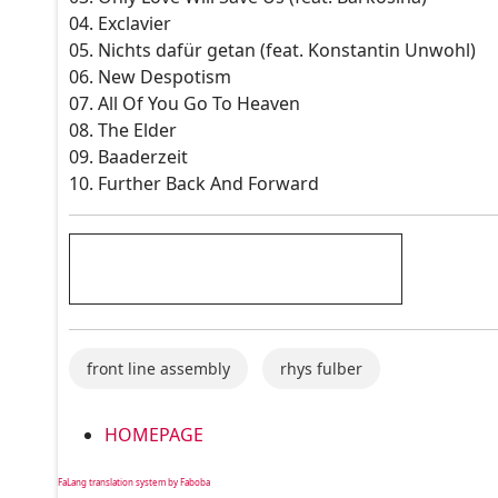
04. Exclavier
05. Nichts dafür getan (feat. Konstantin Unwohl)
06. New Despotism
07. All Of You Go To Heaven
08. The Elder
09. Baaderzeit
10. Further Back And Forward
front line assembly
rhys fulber
HOMEPAGE
FaLang translation system by Faboba