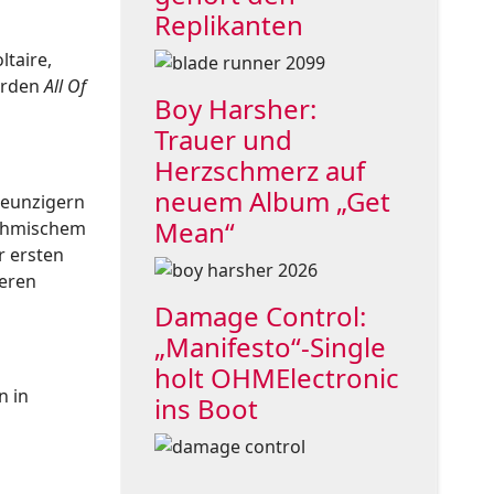
Replikanten
ltaire,
werden
All Of
Boy Harsher:
Trauer und
Herzschmerz auf
neuem Album „Get
Neunzigern
Mean“
ythmischem
r ersten
deren
Damage Control:
„Manifesto“-Single
holt OHMElectronic
n in
ins Boot