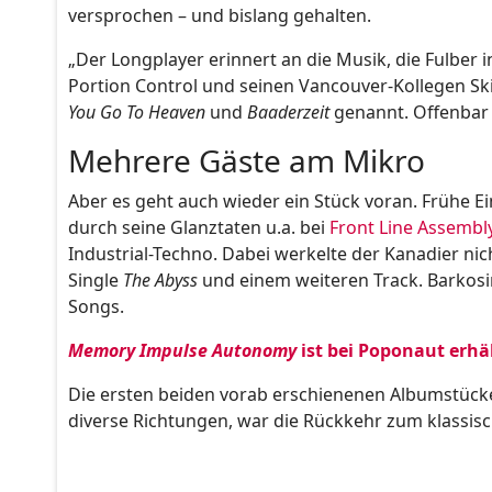
versprochen – und bislang gehalten.
„Der Longplayer erinnert an die Musik, die Fulber i
Portion Control und seinen Vancouver-Kollegen Ski
You Go To Heaven
und
Baaderzeit
genannt. Offenbar n
Mehrere Gäste am Mikro
Aber es geht auch wieder ein Stück voran. Frühe E
durch seine Glanztaten u.a. bei
Front Line Assembl
Industrial-Techno. Dabei werkelte der Kanadier nich
Single
The Abyss
und einem weiteren Track. Barkosi
Songs.
Memory Impulse Autonomy
ist bei Poponaut erhäl
Die ersten beiden vorab erschienenen Albumstücke 
diverse Richtungen, war die Rückkehr zum klassisc