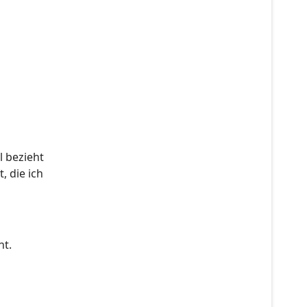
l bezieht
, die ich
ht.