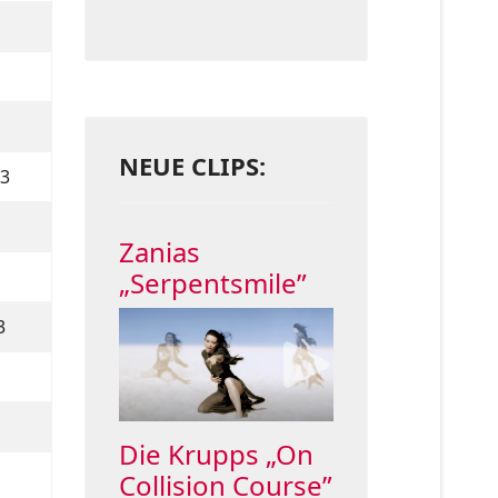
NEUE CLIPS:
23
Zanias
„Serpentsmile”
3
Die Krupps „On
Collision Course”