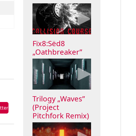
Fïx8:Sëd8
„Oathbreaker”
Trilogy „Waves”
(Project
Pitchfork Remix)