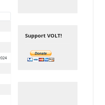
eige #
Support VOLT!
2024