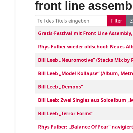
front line assemb
Teil des Titels eingeben
Filter
Z
Titel
Veröffentlichungsdatum
Gratis-Festival mit Front Line Assembly
Rhys Fulber wieder oldschool: Neues 
Bill Leeb „Neuromotive” (Stacks Mix by 
Bill Leeb „Model Kollapse“ (Album, Metr
Bill Leeb „Demons”
Bill Leeb: Zwei Singles aus Soloalbum „
Bill Leeb „Terror Forms”
Rhys Fulber: „Balance Of Fear“ navigier