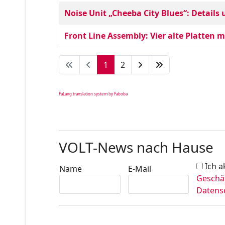
Noise Unit „Cheeba City Blues“: Detail
Front Line Assembly: Vier alte Platten
1
2
FaLang translation system by Faboba
VOLT-News nach Hause
Ich a
Name
E-Mail
Geschä
Datens