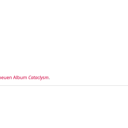
neuen Album
Cataclysm
.