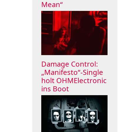
Mean“
Damage Control:
„Manifesto“-Single
holt OHMElectronic
ins Boot