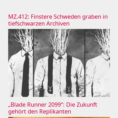
MZ.412: Finstere Schweden graben in
tiefschwarzen Archiven
„Blade Runner 2099“: Die Zukunft
gehört den Replikanten