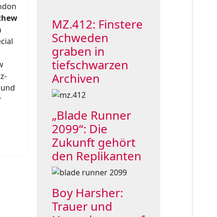
ondon
thew
MZ.412: Finstere
n
Schweden
cial
graben in
tiefschwarzen
w
Archiven
z-
 und
r
„Blade Runner
2099“: Die
Zukunft gehört
den Replikanten
Boy Harsher:
Trauer und