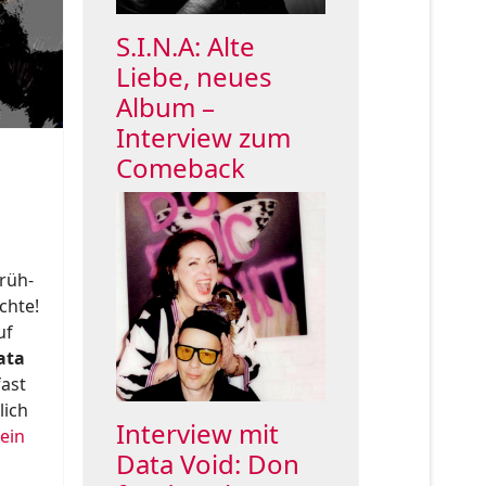
S.I.N.A: Alte
Liebe, neues
Album –
Interview zum
Comeback
rüh-
chte!
uf
ata
ast
lich
Interview mit
ein
Data Void: Don