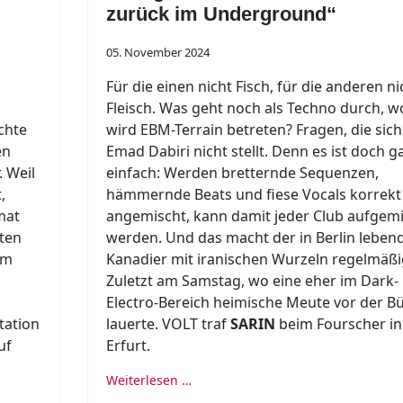
zurück im Underground“
05. November 2024
Für die einen nicht Fisch, für die anderen ni
Fleisch. Was geht noch als Techno durch, w
chte
wird EBM-Terrain betreten? Fragen, die sich
en
Emad Dabiri nicht stellt. Denn es ist doch g
. Weil
einfach: Werden bretternde Sequenzen,
,
hämmernde Beats und fiese Vocals korrekt
mat
angemischt, kann damit jeder Club aufgem
tten
werden. Und das macht der in Berlin leben
em
Kanadier mit iranischen Wurzeln regelmäßi
Zuletzt am Samstag, wo eine eher im Dark-
Electro-Bereich heimische Meute vor der B
tation
lauerte. VOLT traf
SARIN
beim Fourscher in
uf
Erfurt.
Weiterlesen …