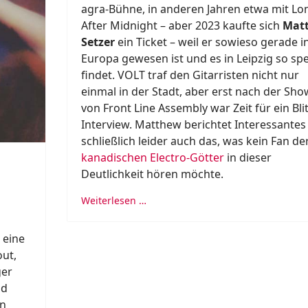
agra-Bühne, in anderen Jahren etwa mit L
After Midnight – aber 2023 kaufte sich
Mat
Setzer
ein Ticket – weil er sowieso gerade i
Europa gewesen ist und es in Leipzig so spe
findet. VOLT traf den Gitarristen nicht nur
einmal in der Stadt, aber erst nach der Sho
von Front Line Assembly war Zeit für ein Blit
Interview. Matthew berichtet Interessantes
schließlich leider auch das, was kein Fan de
kanadischen Electro-Götter
in dieser
Deutlichkeit hören möchte.
Weiterlesen …
 eine
out,
ger
nd
on