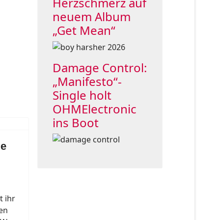
Herzschmerz auf
neuem Album
„Get Mean“
Damage Control:
„Manifesto“-
Single holt
OHMElectronic
ins Boot
ie
 ihr
en