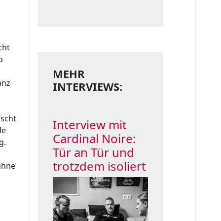
cht
o
MEHR
anz
INTERVIEWS:
ischt
Interview mit
de
Cardinal Noire:
g.
Tür an Tür und
trotzdem isoliert
ühne