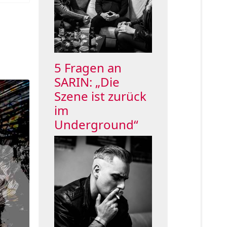
5 Fragen an
SARIN: „Die
Szene ist zurück
im
Underground“