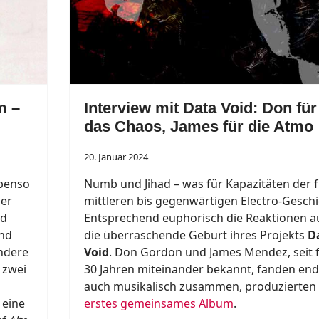
m –
Interview mit Data Void: Don für
das Chaos, James für die Atmo
20. Januar 2024
ebenso
Numb und Jihad – was für Kapazitäten der f
ner
mittleren bis gegenwärtigen Electro-Geschi
ed
Entsprechend euphorisch die Reaktionen a
and
die überraschende Geburt ihres Projekts
D
andere
Void
. Don Gordon und James Mendez, seit f
 zwei
30 Jahren miteinander bekannt, fanden end
auch musikalisch zusammen, produzierten
 eine
erstes gemeinsames Album
.