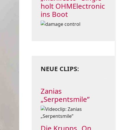
holt OHMElectronic
ins Boot
NEUE CLIPS:
Zanias
„Serpentsmile”
Die Krupps „On