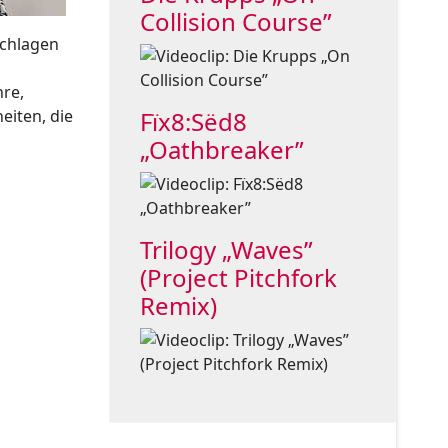
Collision Course”
schlagen
hre,
eiten, die
Fïx8:Sëd8
„Oathbreaker”
Trilogy „Waves”
(Project Pitchfork
Remix)