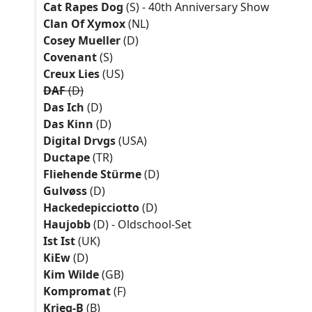
Cat Rapes Dog
(S) - 40th Anniversary Show
Clan Of Xymox
(NL)
Cosey Mueller
(D)
Covenant
(S)
Creux Lies
(US)
DAF
(D)
Das Ich
(D)
Das Kinn
(D)
Digital Drvgs
(USA)
Ductape
(TR)
Fliehende Stürme
(D)
Gulvøss
(D)
Hackedepicciotto
(D)
Haujobb
(D) - Oldschool-Set
Ist Ist
(UK)
KiEw
(D)
Kim Wilde
(GB)
Kompromat
(F)
Krieg-B
(B)