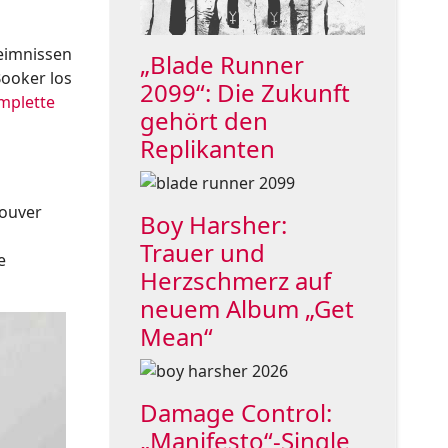
heimnissen
„Blade Runner
Booker los
2099“: Die Zukunft
mplette
gehört den
Replikanten
ouver
Boy Harsher:
Trauer und
e
Herzschmerz auf
neuem Album „Get
Mean“
Damage Control:
„Manifesto“-Single