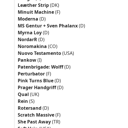
Leæther Strip
(DK)
Minuit Machine
(F)
Moderna
(D)
MS Gentur + Sven Phalanx
(D)
Myrna Loy
(D)
NordarR
(D)
Noromakina
(CO)
Nuovo Testamento
(USA)
Pankow
(I)
Patenbrigade: Wolff
(D)
Perturbator
(F)
Pink Turns Blue
(D)
Prager Handgriff
(D)
Qual
(UK)
Rein
(S)
Rotersand
(D)
Scratch Massive
(F)
She Past Away
(TR)