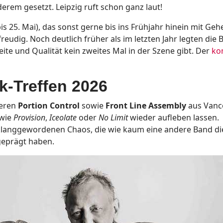
rem gesetzt. Leipzig ruft schon ganz laut!
bis 25. Mai), das sonst gerne bis ins Frühjahr hinein mit Ge
reudig. Noch deutlich früher als im letzten Jahr legten die 
ite und Qualität kein zweites Mal in der Szene gibt. Der
ko
k-Treffen 2026
ieren
Portion Control
sowie
Front Line Assembly
aus Vanc
 wie
Provision
,
Iceolate
oder
No Limit
wieder aufleben lassen.
 klanggewordenen Chaos, die wie kaum eine andere Band di
geprägt haben.