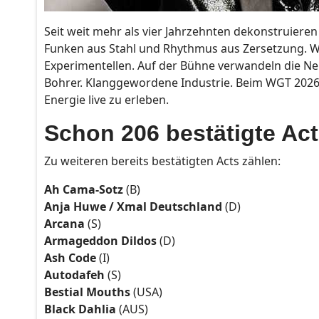
Seit weit mehr als vier Jahrzehnten dekonstruiere
Funken aus Stahl und Rhythmus aus Zersetzung. Was
Experimentellen. Auf der Bühne verwandeln die Neu
Bohrer. Klanggewordene Industrie. Beim WGT 2026 i
Energie live zu erleben.
Schon 206 bestätigte Ac
Zu weiteren bereits bestätigten Acts zählen:
Ah Cama-Sotz
(B)
Anja Huwe / Xmal Deutschland
(D)
Arcana
(S)
Armageddon Dildos
(D)
Ash Code
(I)
Autodafeh
(S)
Bestial Mouths
(USA)
Black Dahlia
(AUS)