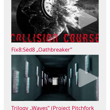
Fïx8:Sëd8 „Oathbreaker”
Trilogy „Waves” (Project Pitchfork