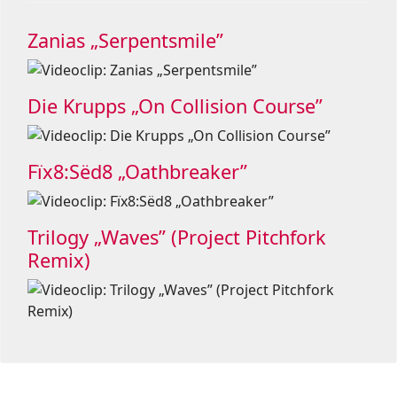
Zanias „Serpentsmile”
Die Krupps „On Collision Course”
Fïx8:Sëd8 „Oathbreaker”
Trilogy „Waves” (Project Pitchfork
Remix)