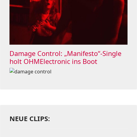
Damage Control: „Manifesto“-Single
holt OHMElectronic ins Boot
NEUE CLIPS: