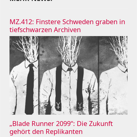
MZ.412: Finstere Schweden graben in
tiefschwarzen Archiven
„Blade Runner 2099“: Die Zukunft
gehört den Replikanten