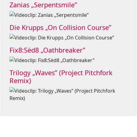
Zanias „Serpentsmile”
Die Krupps „On Collision Course”
Fïx8:Sëd8 „Oathbreaker”
Trilogy „Waves” (Project Pitchfork
Remix)