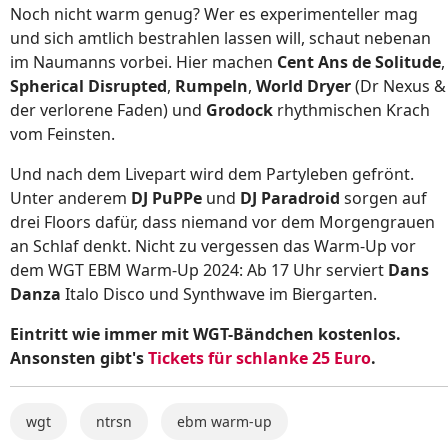
Noch nicht warm genug? Wer es experimenteller mag
und sich amtlich bestrahlen lassen will, schaut nebenan
im Naumanns vorbei. Hier machen
Cent Ans de Solitude
,
Spherical Disrupted
,
Rumpeln
,
World Dryer
(Dr Nexus &
der verlorene Faden) und
Grodock
rhythmischen Krach
vom Feinsten.
Und nach dem Livepart wird dem Partyleben gefrönt.
Unter anderem
DJ PuPPe
und
DJ Paradroid
sorgen auf
drei Floors dafür, dass niemand vor dem Morgengrauen
an Schlaf denkt. Nicht zu vergessen das Warm-Up vor
dem WGT EBM Warm-Up 2024: Ab 17 Uhr serviert
Dans
Danza
Italo Disco und Synthwave im Biergarten.
Eintritt wie immer mit WGT-Bändchen kostenlos.
Ansonsten gibt's
Tickets für schlanke 25 Euro
.
wgt
ntrsn
ebm warm-up