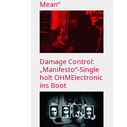
Mean“
Damage Control:
„Manifesto“-Single
holt OHMElectronic
ins Boot