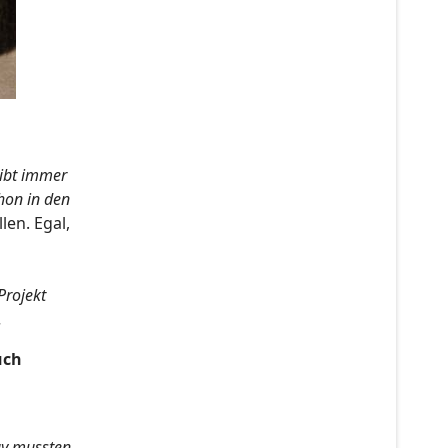
eibt immer
hon in den
len. Egal,
Projekt
.
uch
gy mussten