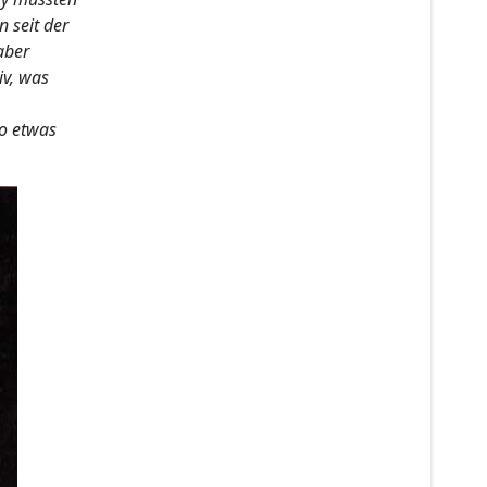
 seit der
aber
iv, was
so etwas