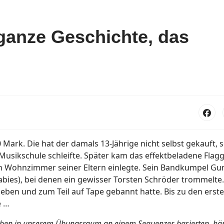
 ganze Geschichte, das
 Mark. Die hat der damals 13-Jährige nicht selbst gekauft,
 Musikschule schleifte. Später kam das effektbeladene Flagg
 im Wohnzimmer seiner Eltern einlegte. Sein Bandkumpel Gu
abies), bei denen ein gewisser Torsten Schröder trommelt
ieben und zum Teil auf Tape gebannt hatte. Bis zu den ers
e …
roben in unserem Übungsraum an einem Sequenzer-basierten, hä