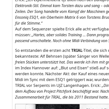
Elektronik-Stil. Einmal kam Torsten dazu und sang – ode
Zeilen. Der Song handelte vom Kampf der Maschinen ge
Ensoniq ESQ1, ein Oberheim Matrix 6 von Torstens Bru
für die Stimme.“
Auf dem Sequenzer spielte Erick alle acht verfügba
müssen:
„Hartes, aber solides Training … Dann progra
passend umschaltete. Noch ohne Midi-Verbindung von 
So entstanden die ersten acht
TRIAL
-Titel, die si
bekannteste: Alf Behnsen (später Sänger von Welle:
freien Stücken unterstützt hat. Das werde ich ihm mit 
im Index Hannover auf: „Blut und Eisen“ stieß au
werden konnte. Nächster Akt: der Kauf eines neue
Midi im Sync mit dem ESQ1 getriggert war, wurde
TRIAL vor Serpents im UJZ Langenhagen. Erick:
„Dir
dem Aufbau von Project Pitchfork beschäftigt war. Nac
Zusammenarbeit für TRIAL, die bis 2011 Bestand hatte.