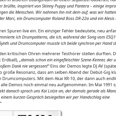
r brüllte, inspiriert von Skinny Puppy und Pantera – einige impro
gen die Menschen. Wir nahmen ihn mit dem auf, was wir hatten
der Marc, ein Drumcomputer Roland Boss DR-22a und ein Alesis 
ren Spuren live ein. Ein einziger Fehler bedeutete, neu anf
mmierte ich Drumpatterns, die ich, während der Song vom ESQ1 l
Synth und Drumcomputer musste ich beide synchron per Hand st
ch den kritischen Ohren mehrerer Testhörer stellen durften. 
 Erdball),
„damals schon ein eingefleischter Szene-Kenner, der 
großem Dank nie vergessen!“
Eins der Demos legte DJ AV (späte
f so große Resonanz, dass am selben Abend der Debüt-Gig k
n Drumcomputers. Mit dem Akai XR-10, der dann auch endli
n alle Demos noch einmal neu aufgenommen. Im Mai 1991 s
ekt danach sprach uns Kai Lotze an, der damals gerade als Man
h einem kurzen Gespräch besiegelten wir per Handschlag eine
“