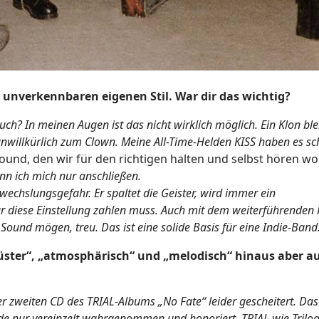
 unverkennbaren eigenen Stil. War dir das wichtig?
uch? In meinen Augen ist das nicht wirklich möglich. Ein Klon bl
 unwillkürlich zum Clown. Meine All-Time-Helden KISS haben es sc
und, den wir für den richtigen halten und selbst hören wol
nn ich mich nur anschließen.
rwechslungsgefahr. Er spaltet die Geister, wird immer ein
ür diese Einstellung zahlen muss. Auch mit dem weiterführenden 
n Sound mögen, treu. Das ist eine solide Basis für eine Indie-Band
„düster“, „atmosphärisch“ und „melodisch“ hinaus aber a
er zweiten CD des TRIAL-Albums „No Fate“ leider gescheitert. Das
e nur vereinzelt wahrgenommen und honoriert. TRIAL wie Trilo