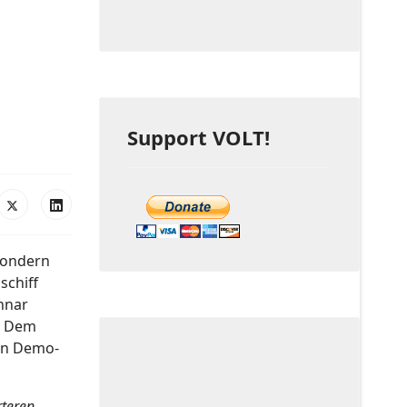
Support VOLT!
 sondern
schiff
nnar
e. Dem
ten Demo-
rteren