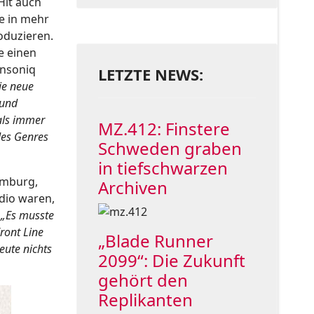
Hit auch
e in mehr
oduzieren.
e einen
Ensoniq
LETZTE NEWS:
ie neue
 und
cals immer
MZ.412: Finstere
des Genres
Schweden graben
in tiefschwarzen
amburg,
Archiven
udio waren,
:
„Es musste
ront Line
„Blade Runner
eute nichts
2099“: Die Zukunft
gehört den
Replikanten