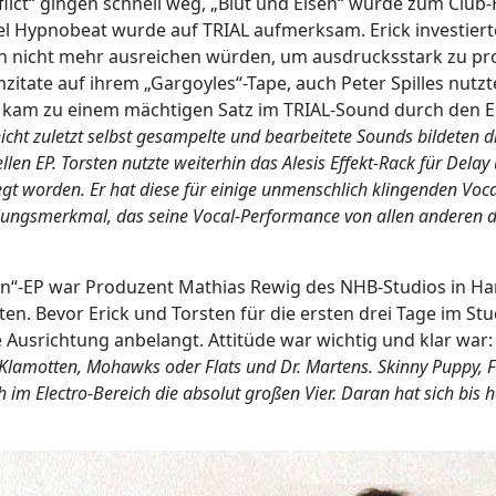
flict“ gingen schnell weg, „Blut und Eisen“ wurde zum Club-
l Hypnobeat wurde auf TRIAL aufmerksam. Erick investiert
in nicht mehr ausreichen würden, um ausdrucksstark zu pr
itate auf ihrem „Gargoyles“-Tape, auch Peter Spilles nutzt
Es kam zu einem mächtigen Satz im TRIAL-Sound durch den 
icht zuletzt selbst gesampelte und bearbeitete Sounds bildeten d
llen EP. Torsten nutzte weiterhin das Alesis Effekt-Rack für Delay
legt worden. Er hat diese für einige unmenschlich klingenden Vo
stellungsmerkmal, das seine Vocal-Performance von allen anderen 
isen“-EP war Produzent Mathias Rewig des NHB-Studios in H
eten. Bevor Erick und Torsten für die ersten drei Tage im St
e Ausrichtung anbelangt. Attitüde war wichtig und klar war
 Klamotten, Mohawks oder Flats und Dr. Martens. Skinny Puppy, F
im Electro-Bereich die absolut großen Vier. Daran hat sich bis h