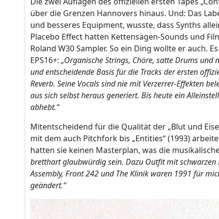
Die zwei Auflagen des offiziellen ersten Tapes „Con
über die Grenzen Hannovers hinaus. Und: Das Labe
und besseres Equipment, wusste, dass Synths alle
Placebo Effect hatten Kettensägen-Sounds und Filmz
Roland W30 Sampler. So ein Ding wollte er auch. 
EPS16+:
„Organische Strings, Chöre, satte Drums und n
und entscheidende Basis für die Tracks der ersten offizie
Reverb. Seine Vocals sind nie mit Verzerrer-Effekten be
aus sich selbst heraus generiert. Bis heute ein Allein
abhebt.“
Mitentscheidend für die Qualität der „Blut und E
mit dem auch Pitchfork bis „Entities“ (1993) arbeit
hatten sie keinen Masterplan, was die musikalisch
bretthart glaubwürdig sein. Dazu Outfit mit schwarzen
Assembly, Front 242 und The Klinik waren 1991 für mich 
geändert.“