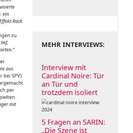
visierte
: ein
Effekt-Rack
angen zu
ief,
MEHR INTERVIEWS:
arten.“
Der
Interview mit
uns aus
Cardinal Noire: Tür
r bei SPV)
an Tür und
largemacht
ch per
trotzdem isoliert
pielten
ager mit
5 Fragen an SARIN:
„Die Szene ist