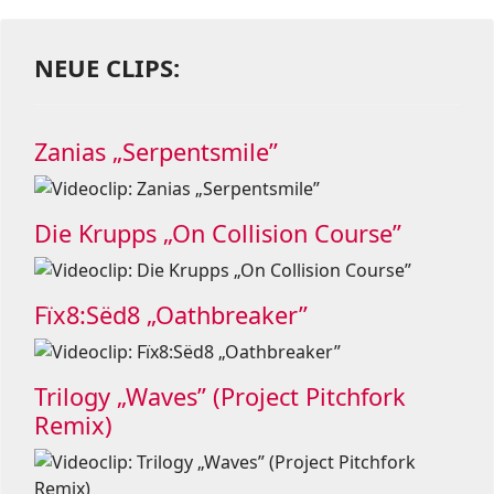
NEUE CLIPS:
Zanias „Serpentsmile”
Die Krupps „On Collision Course”
Fïx8:Sëd8 „Oathbreaker”
Trilogy „Waves” (Project Pitchfork
Remix)