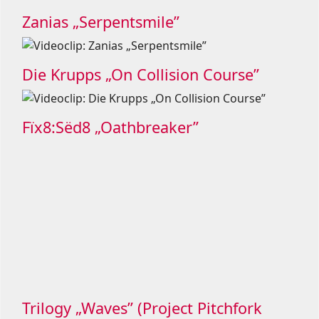
Zanias „Serpentsmile”
Die Krupps „On Collision Course”
Fïx8:Sëd8 „Oathbreaker”
Trilogy „Waves” (Project Pitchfork
Remix)