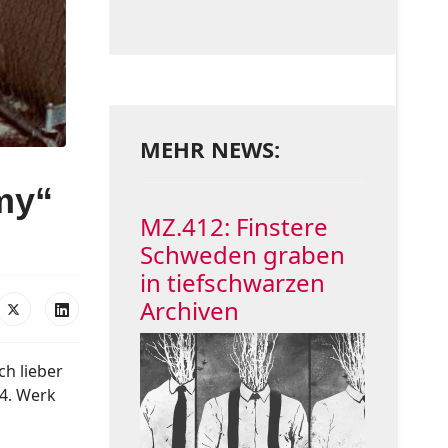
MEHR NEWS:
my“
MZ.412: Finstere
Schweden graben
in tiefschwarzen
Archiven
ch lieber
24. Werk