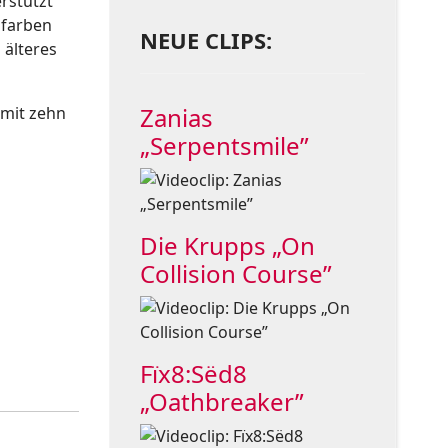
rstützt
gfarben
NEUE CLIPS:
 älteres
Zanias
mit zehn
„Serpentsmile”
Die Krupps „On
Collision Course”
Fïx8:Sëd8
„Oathbreaker”