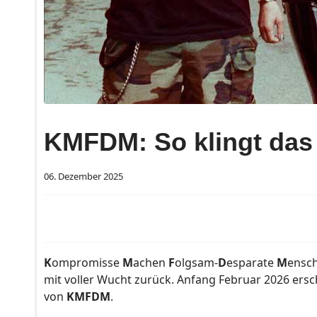
KMFDM: So klingt das
06. Dezember 2025
K
ompromisse
M
achen
F
olgsam-
D
esparate
M
ensch
mit voller Wucht zurück. Anfang Februar 2026 ers
von
KMFDM
.