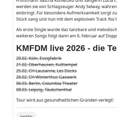
Frontmann Sascha Konietzko und Sängerin Lucia Cif
werden sie von Schlagzeuger Andy Selway, während
einbringt. Für besondere Aufmerksamkeit sorgt zud
Stück sang und nun mit dem explosiven Track
Yoü
i
Als erste Single wurde das tanzbare und melodisc
weiteren Songs folgt dann am 6. Februar auf Doppel-
KMFDM live 2026 - die T
20.02. Köln, Essigfabrik
21.02. Oberhausen, Kulttempel
25.02. CH-Lausanne, Les Docks
26.02. CH-Winterthur, Gaswerk
06.03. Berlin, Columbia Theater
08.03. Leipzig, Täubchenthal
Tour wird aus gesundheitlichen Gründen verlegt!
kmfdm