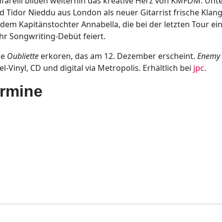
arelli bilden weiterhin das kreative Herz von KMFDM. Unte
 Tidor Nieddu aus London als neuer Gitarrist frische Klan
em Kapitänstochter Annabella, die bei der letzten Tour ein
hr Songwriting-Debüt feiert.
he
Oubliette
erkoren, das am 12. Dezember erscheint.
Enemy
Vinyl, CD und digital via Metropolis. Erhältlich bei
jpc
.
ermine