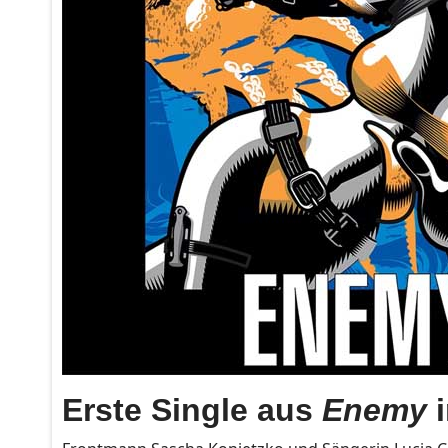
Erste Single aus
Enemy
i