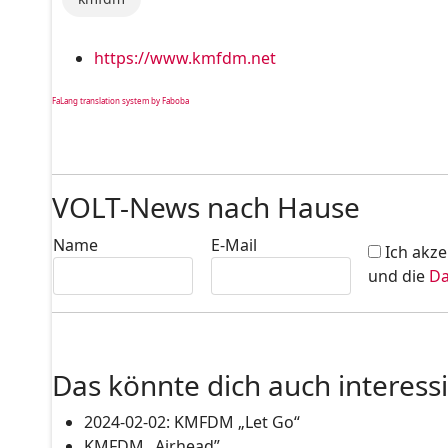
https://www.kmfdm.net
FaLang translation system by Faboba
VOLT-News nach Hause
Name
E-Mail
Ich akze
und die
Da
Das könnte dich auch interess
2024-02-02: KMFDM „Let Go“
KMFDM „Airhead”