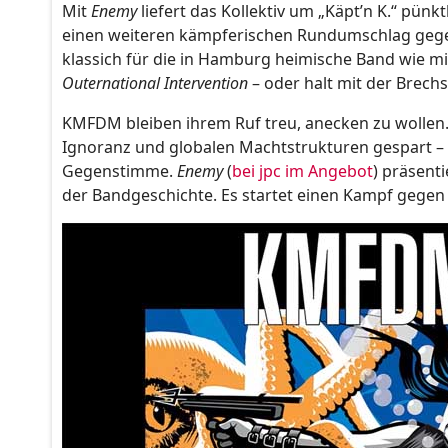
Mit
Enemy
liefert das Kollektiv um „Käpt’n K.“ pün
einen weiteren kämpferischen Rundumschlag gegen 
klassich für die in Hamburg heimische Band wie m
Outernational Intervention
– oder halt mit der Brech
KMFDM bleiben ihrem Ruf treu, anecken zu wollen. 
Ignoranz und globalen Machtstrukturen gespart – g
Gegenstimme.
Enemy
(
bei jpc im Angebot
) präsenti
der Bandgeschichte. Es startet einen Kampf gegen