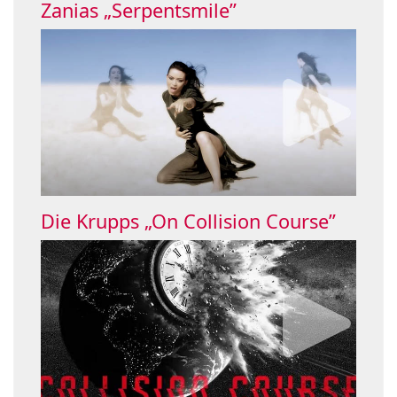
Zanias „Serpentsmile”
Die Krupps „On Collision Course”