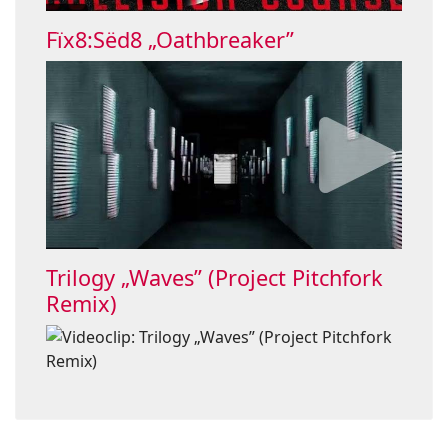
Fïx8:Sëd8 „Oathbreaker”
Trilogy „Waves” (Project Pitchfork
Remix)