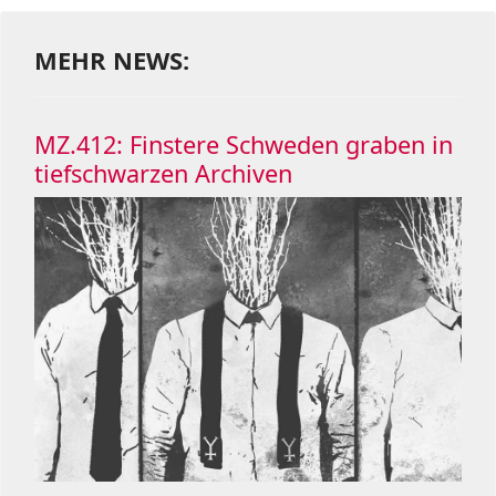
MEHR NEWS:
MZ.412: Finstere Schweden graben in
tiefschwarzen Archiven