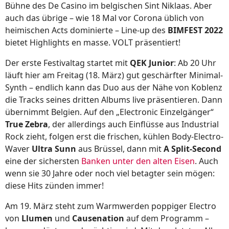
Bühne des De Casino im belgischen Sint Niklaas. Aber
auch das übrige – wie 18 Mal vor Corona üblich von
heimischen Acts dominierte – Line-up des
BIMFEST 2022
bietet Highlights en masse. VOLT präsentiert!
Der erste Festivaltag startet mit
QEK Junior
: Ab 20 Uhr
läuft hier am Freitag (18. März) gut geschärfter Minimal-
Synth – endlich kann das Duo aus der Nähe von Koblenz
die Tracks seines dritten Albums live präsentieren. Dann
übernimmt Belgien. Auf den „Electronic Einzelgänger“
True Zebra
, der allerdings auch Einflüsse aus Industrial
Rock zieht, folgen erst die frischen, kühlen Body-Electro-
Waver
Ultra Sunn
aus Brüssel, dann mit
A Split-Second
eine der sichersten
Banken unter den alten Eisen
. Auch
wenn sie 30 Jahre oder noch viel betagter sein mögen:
diese Hits zünden immer!
Am 19. März steht zum Warmwerden poppiger Electro
von
Llumen
und
Causenation
auf dem Programm –