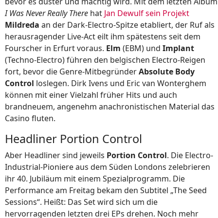
bevor es düster und mächtig wird. Mit dem letzten Album
I Was Never Really There
hat
Jan Dewulf sein Projekt
Mildreda
an der Dark-Electro-Spitze etabliert, der Ruf als
herausragender Live-Act eilt ihm spätestens seit dem
Fourscher in Erfurt voraus.
Elm
(EBM) und
Implant
(Techno-Electro) führen den belgischen Electro-Reigen
fort, bevor die Genre-Mitbegründer
Absolute Body
Control
loslegen. Dirk Ivens und Eric van Wonterghem
können mit einer Vielzahl früher Hits und auch
brandneuem, angenehm anachronistischen Material das
Casino fluten.
Headliner Portion Control
Aber Headliner sind jeweils
Portion Control
. Die Electro-
Industrial-Pioniere aus dem Süden Londons zelebrieren
ihr 40. Jubiläum mit einem Spezialprogramm. Die
Performance am Freitag bekam den Subtitel „The Seed
Sessions“. Heißt: Das Set wird sich um die
hervorragenden letzten drei EPs drehen. Noch mehr