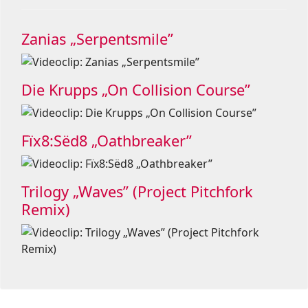
Zanias „Serpentsmile”
Die Krupps „On Collision Course”
Fïx8:Sëd8 „Oathbreaker”
Trilogy „Waves” (Project Pitchfork
Remix)