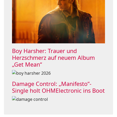
Boy Harsher: Trauer und
Herzschmerz auf neuem Album
„Get Mean“
Damage Control: „Manifesto“-
Single holt OHMElectronic ins Boot