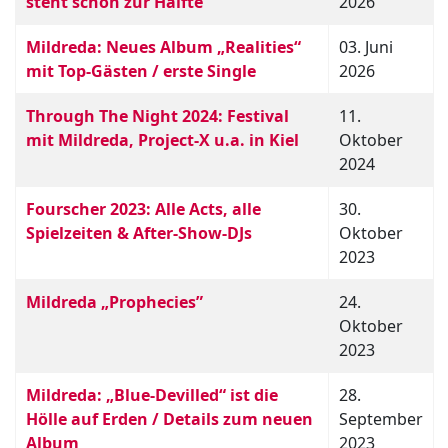
steht schon zur Hälfte
2026
Mildreda: Neues Album „Realities“
03. Juni
mit Top-Gästen / erste Single
2026
Through The Night 2024: Festival
11.
mit Mildreda, Project-X u.a. in Kiel
Oktober
2024
Fourscher 2023: Alle Acts, alle
30.
Spielzeiten & After-Show-DJs
Oktober
2023
Mildreda „Prophecies”
24.
Oktober
2023
Mildreda: „Blue-Devilled“ ist die
28.
Hölle auf Erden / Details zum neuen
September
Album
2023