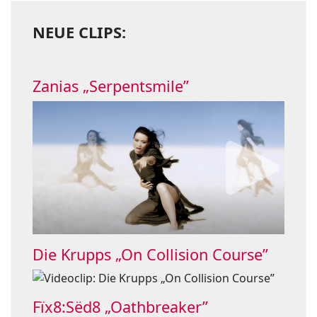
NEUE CLIPS:
Zanias „Serpentsmile”
Die Krupps „On Collision Course”
Fïx8:Sëd8 „Oathbreaker”