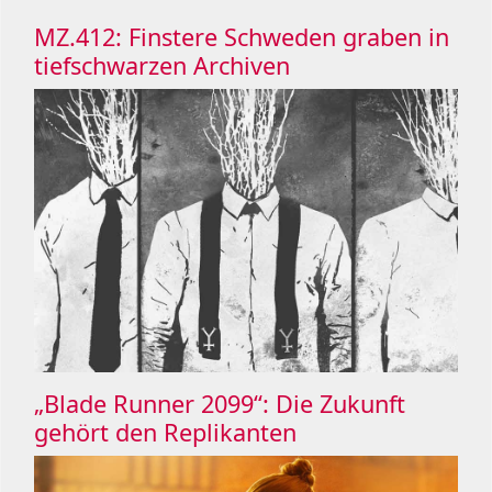
MZ.412: Finstere Schweden graben in
tiefschwarzen Archiven
„Blade Runner 2099“: Die Zukunft
gehört den Replikanten