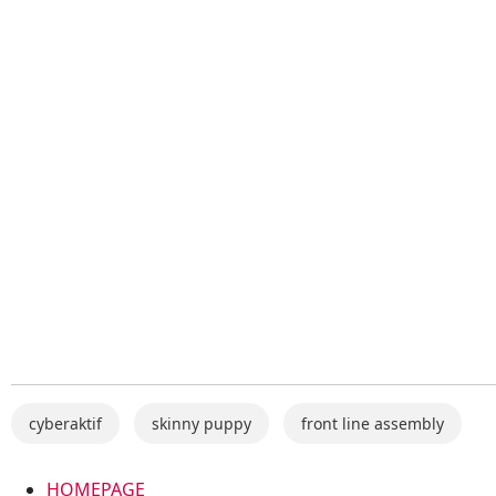
cyberaktif
skinny puppy
front line assembly
HOMEPAGE