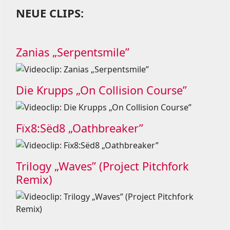
NEUE CLIPS:
Zanias „Serpentsmile”
Die Krupps „On Collision Course”
Fïx8:Sëd8 „Oathbreaker”
Trilogy „Waves” (Project Pitchfork
Remix)