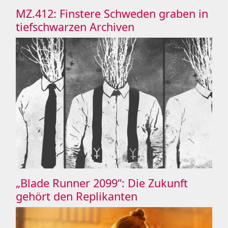
MZ.412: Finstere Schweden graben in
tiefschwarzen Archiven
„Blade Runner 2099“: Die Zukunft
gehört den Replikanten