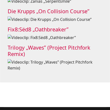
Die Krupps „On Collision Course”
Fïx8:Sëd8 „Oathbreaker”
Trilogy „Waves” (Project Pitchfork
Remix)