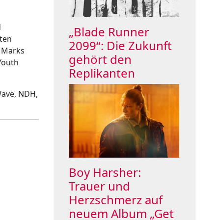
d
„Blade Runner
lten
2099“: Die Zukunft
X Marks
gehört den
Youth
Replikanten
Wave, NDH,
Boy Harsher:
Trauer und
Herzschmerz auf
neuem Album „Get