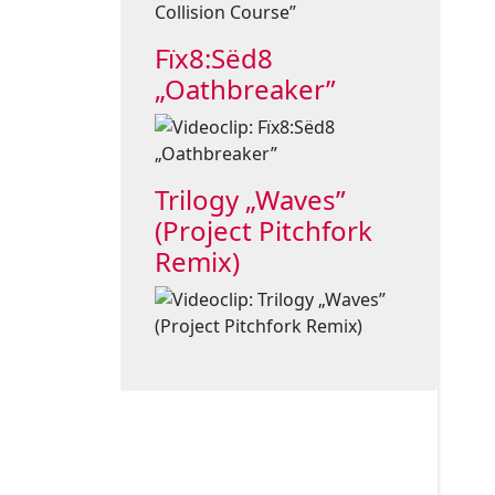
Fïx8:Sëd8
„Oathbreaker”
Trilogy „Waves”
(Project Pitchfork
Remix)