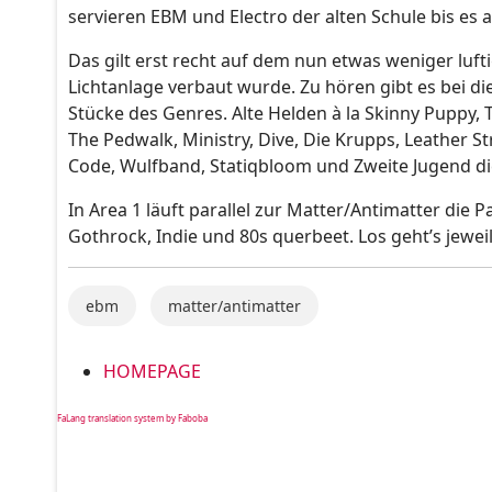
servieren EBM und Electro der alten Schule bis es 
Das gilt erst recht auf dem nun etwas weniger luf
Lichtanlage verbaut wurde. Zu hören gibt es bei die
Stücke des Genres. Alte Helden à la Skinny Puppy, T
The Pedwalk, Ministry, Dive, Die Krupps, Leather S
Code, Wulfband, Statiqbloom und Zweite Jugend di
In Area 1 läuft parallel zur Matter/Antimatter die P
Gothrock, Indie und 80s querbeet. Los geht’s jewei
ebm
matter/antimatter
HOMEPAGE
FaLang translation system by Faboba