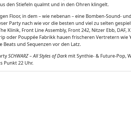
aus den Stiefeln qualmt und in den Ohren klingelt.
tigen Floor, in dem – wie nebenan – eine Bomben-Sound- un
ser Party nach wie vor die besten und viel zu selten gespie
he Klinik, Front Line Assembly, Front 242, Nitzer Ebb, DAF, 
trip oder Pouppée Fabrikk hauen frischeren Vertretern wie 
e Beats und Sequenzen vor den Latz.
arty
SCHWARZ – All Styles of Dark
mit Synthie- & Future-Pop, 
ls Punkt 22 Uhr.