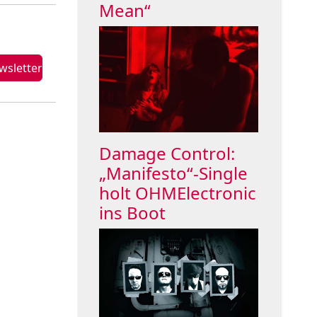
Mean“
Damage Control:
„Manifesto“-Single
holt OHMElectronic
ins Boot