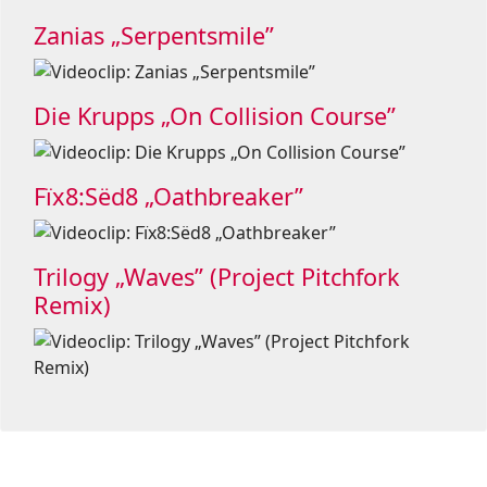
Zanias „Serpentsmile”
Die Krupps „On Collision Course”
Fïx8:Sëd8 „Oathbreaker”
Trilogy „Waves” (Project Pitchfork
Remix)