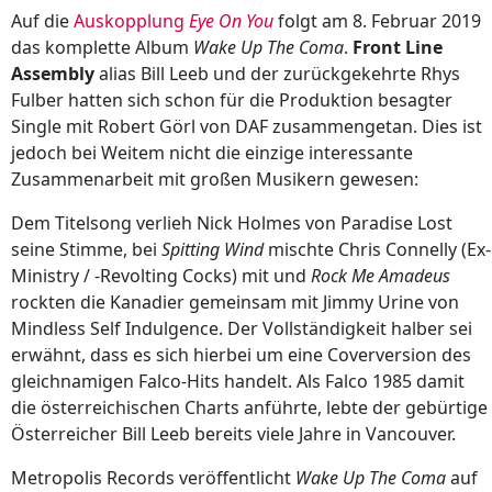
Auf die
Auskopplung
Eye On You
folgt am 8. Februar 2019
das komplette Album
Wake Up The Coma
.
Front Line
Assembly
alias Bill Leeb und der zurückgekehrte Rhys
Fulber hatten sich schon für die Produktion besagter
Single mit Robert Görl von DAF zusammengetan. Dies ist
jedoch bei Weitem nicht die einzige interessante
Zusammenarbeit mit großen Musikern gewesen:
Dem Titelsong verlieh Nick Holmes von Paradise Lost
seine Stimme, bei
Spitting Wind
mischte Chris Connelly (Ex-
Ministry / -Revolting Cocks) mit und
Rock Me Amadeus
rockten die Kanadier gemeinsam mit Jimmy Urine von
Mindless Self Indulgence. Der Vollständigkeit halber sei
erwähnt, dass es sich hierbei um eine Coverversion des
gleichnamigen Falco-Hits handelt. Als Falco 1985 damit
die österreichischen Charts anführte, lebte der gebürtige
Österreicher Bill Leeb bereits viele Jahre in Vancouver.
Metropolis Records veröffentlicht
Wake Up The Coma
auf