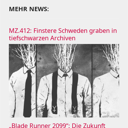
MEHR NEWS:
MZ.412: Finstere Schweden graben in
tiefschwarzen Archiven
„Blade Runner 2099“: Die Zukunft