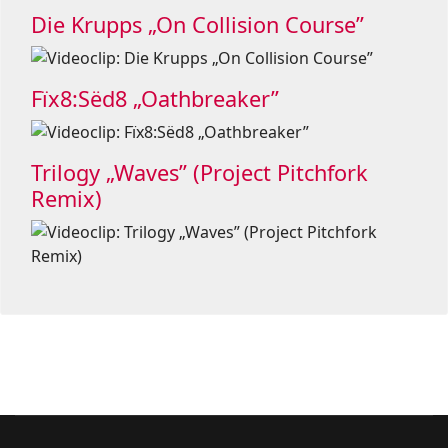
Die Krupps „On Collision Course”
Fïx8:Sëd8 „Oathbreaker”
Trilogy „Waves” (Project Pitchfork
Remix)