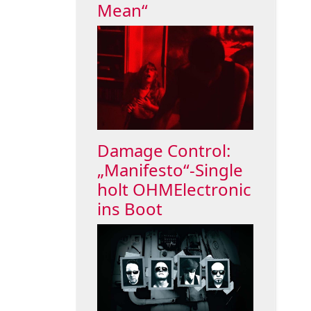
Mean“
Damage Control:
„Manifesto“-Single
holt OHMElectronic
ins Boot