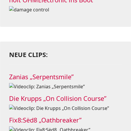
NEUE CLIPS:
Zanias „Serpentsmile”
Die Krupps „On Collision Course”
Fïx8:Sëd8 „Oathbreaker”