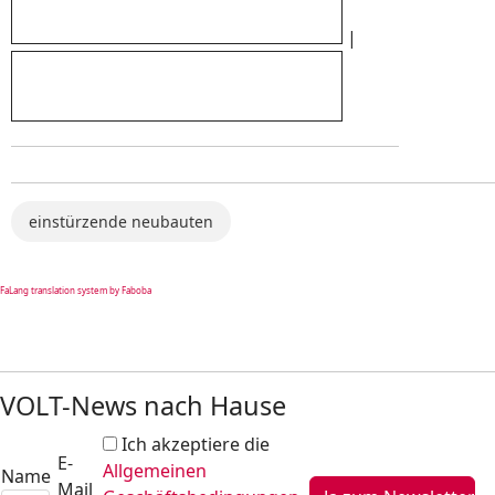
|
einstürzende neubauten
FaLang translation system by Faboba
VOLT-News nach Hause
Ich akzeptiere die
E-
Allgemeinen
Name
Mail