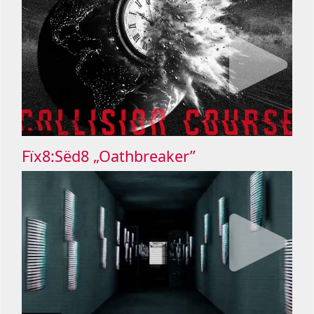
Fïx8:Sëd8 „Oathbreaker”