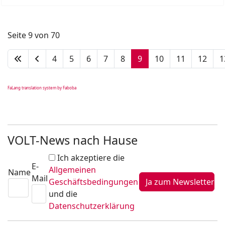
Seite 9 von 70
4
5
6
7
8
9
10
11
12
1
FaLang translation system by Faboba
VOLT-News nach Hause
Ich akzeptiere die
E-
Allgemeinen
Name
Mail
Geschäftsbedingungen
und die
Datenschutzerklärung