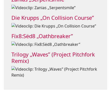
Die Krupps „On Collision Course”
Fïx8:Sëd8 „Oathbreaker”
Trilogy „Waves” (Project Pitchfork
Remix)