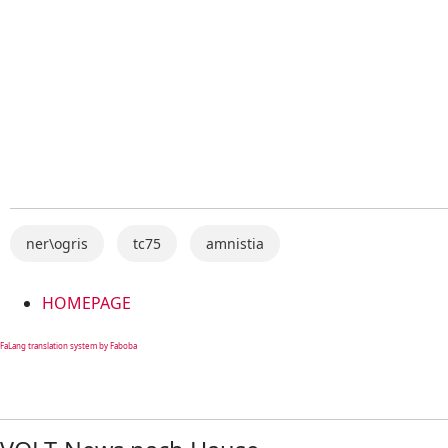
ner\ogris
tc75
amnistia
HOMEPAGE
FaLang translation system by Faboba