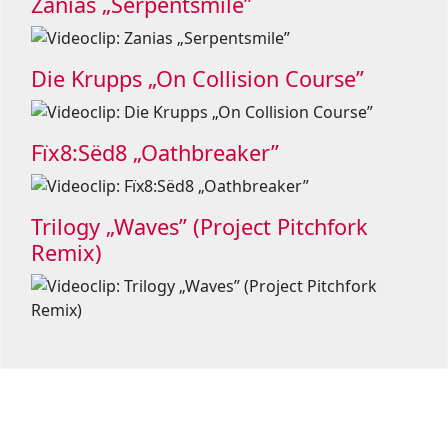
Zanias „Serpentsmile”
Die Krupps „On Collision Course”
Fïx8:Sëd8 „Oathbreaker”
Trilogy „Waves” (Project Pitchfork
Remix)