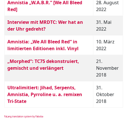
Amnistia „W.A.B.R.” [We All Bleed
28. August
Red]
2022
Interview mit MRDTC: Wer hat an
31. Mai
der Uhr gedreht?
2022
Amnistia: „We All Bleed Red“ in
10. März
limitierten Editionen inkl. Vinyl
2022
„Morphed“: TC75 dekonstruiert,
21.
gemischt und verlängert
November
2018
Ultralimitiert: Jihad, Serpents,
31.
Amnistia, Pyrroline u. a. remixen
Oktober
Tri-State
2018
FaLang translation system by Faboba