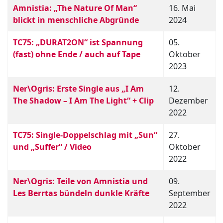
Amnistia: „The Nature Of Man“
16. Mai
blickt in menschliche Abgründe
2024
TC75: „DURAT2ON“ ist Spannung
05.
(fast) ohne Ende / auch auf Tape
Oktober
2023
Ner\Ogris: Erste Single aus „I Am
12.
The Shadow – I Am The Light“ + Clip
Dezember
2022
TC75: Single-Doppelschlag mit „Sun“
27.
und „Suffer“ / Video
Oktober
2022
Ner\Ogris: Teile von Amnistia und
09.
Les Berrtas bündeln dunkle Kräfte
September
2022