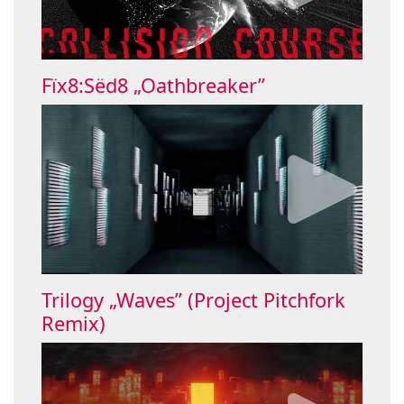
Fïx8:Sëd8 „Oathbreaker”
Trilogy „Waves” (Project Pitchfork
Remix)