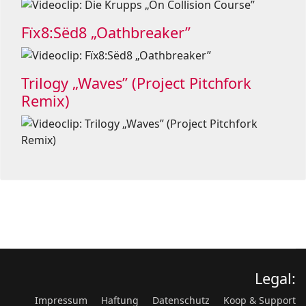
Fïx8:Sëd8 „Oathbreaker”
Trilogy „Waves” (Project Pitchfork
Remix)
Legal:
Impressum
Haftung
Datenschutz
Koop & Support