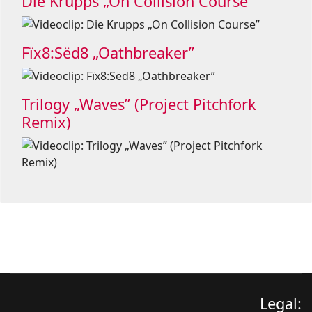
Die Krupps „On Collision Course”
Fïx8:Sëd8 „Oathbreaker”
Trilogy „Waves” (Project Pitchfork
Remix)
Legal: