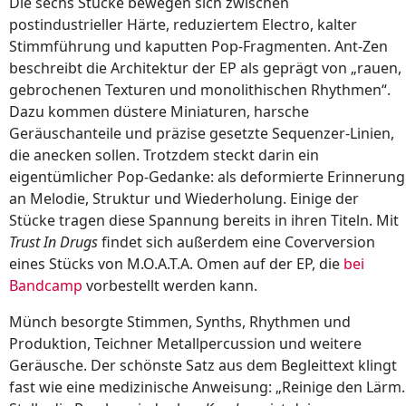
Die sechs Stücke bewegen sich zwischen
postindustrieller Härte, reduziertem Electro, kalter
Stimmführung und kaputten Pop-Fragmenten. Ant-Zen
beschreibt die Architektur der EP als geprägt von „rauen,
gebrochenen Texturen und monolithischen Rhythmen“.
Dazu kommen düstere Miniaturen, harsche
Geräuschanteile und präzise gesetzte Sequenzer-Linien,
die anecken sollen. Trotzdem steckt darin ein
eigentümlicher Pop-Gedanke: als deformierte Erinnerung
an Melodie, Struktur und Wiederholung. Einige der
Stücke tragen diese Spannung bereits in ihren Titeln. Mit
Trust In Drugs
findet sich außerdem eine Coverversion
eines Stücks von M.O.A.T.A. Omen auf der EP, die
bei
Bandcamp
vorbestellt werden kann.
Münch besorgte Stimmen, Synths, Rhythmen und
Produktion, Teichner Metallpercussion und weitere
Geräusche. Der schönste Satz aus dem Begleittext klingt
fast wie eine medizinische Anweisung: „Reinige den Lärm.