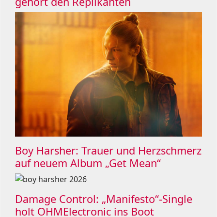
gehört den Replikanten
Boy Harsher: Trauer und Herzschmerz
auf neuem Album „Get Mean“
Damage Control: „Manifesto“-Single
holt OHMElectronic ins Boot