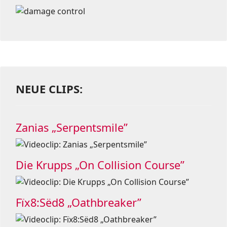
NEUE CLIPS:
Zanias „Serpentsmile”
Die Krupps „On Collision Course”
Fïx8:Sëd8 „Oathbreaker”