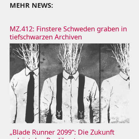
MEHR NEWS:
MZ.412: Finstere Schweden graben in
tiefschwarzen Archiven
„Blade Runner 2099“: Die Zukunft