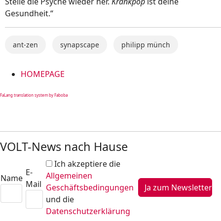
Stelle die Psyche wieder her.
Krankpop
ist deine
Gesundheit.“
ant-zen
synapscape
philipp münch
HOMEPAGE
FaLang translation system by Faboba
VOLT-News nach Hause
Ich akzeptiere die
E-
Allgemeinen
Name
Mail
Geschäftsbedingungen
und die
Datenschutzerklärung