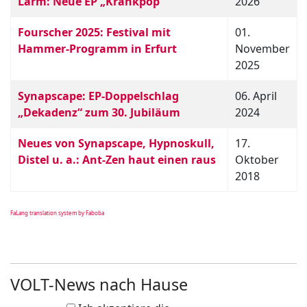
Lärm: Neue EP „Krankpop“
2026
Fourscher 2025: Festival mit
01.
Hammer-Programm in Erfurt
November
2025
Synapscape: EP-Doppelschlag
06. April
„Dekadenz“ zum 30. Jubiläum
2024
Neues von Synapscape, Hypnoskull,
17.
Distel u. a.: Ant-Zen haut einen raus
Oktober
2018
FaLang translation system by Faboba
VOLT-News nach Hause