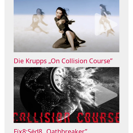
Die Krupps „On Collision Course”
Fïx8:Sëd8 „Oathbreaker”