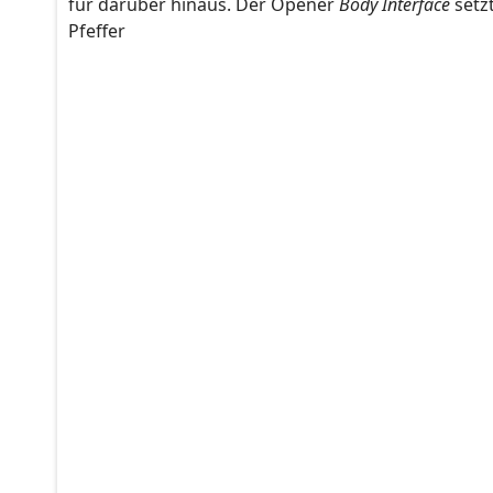
für darüber hinaus. Der Opener
Body Interface
setzt
Pfeffer