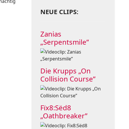
 mächtig
NEUE CLIPS:
Zanias
„Serpentsmile”
Die Krupps „On
Collision Course”
Fïx8:Sëd8
„Oathbreaker”