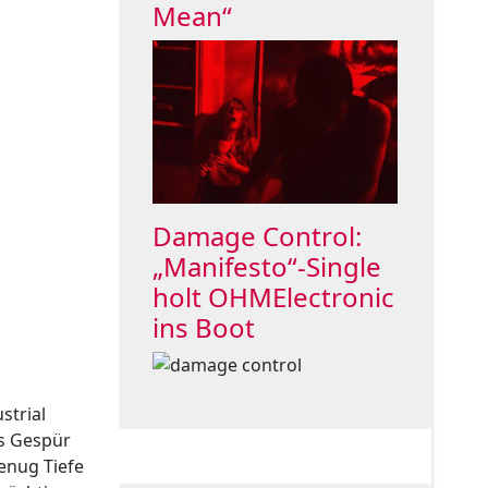
Mean“
Damage Control:
„Manifesto“-Single
holt OHMElectronic
ins Boot
strial
es Gespür
enug Tiefe