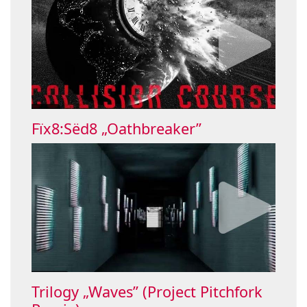
Fïx8:Sëd8 „Oathbreaker”
Trilogy „Waves” (Project Pitchfork