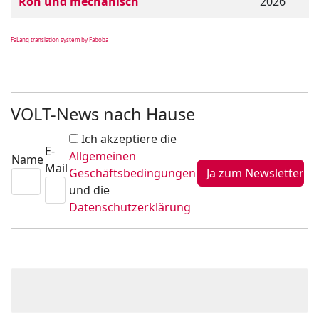
Roh und mechanisch
2026
FaLang translation system by Faboba
VOLT-News nach Hause
Ich akzeptiere die
E-
Allgemeinen
Name
Mail
Geschäftsbedingungen
und die
Datenschutzerklärung