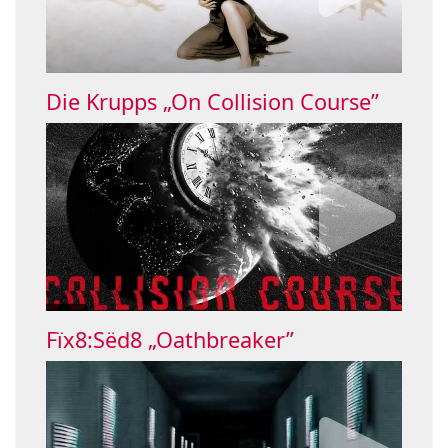
Die Krupps „On Collision Course”
Fïx8:Sëd8 „Oathbreaker”