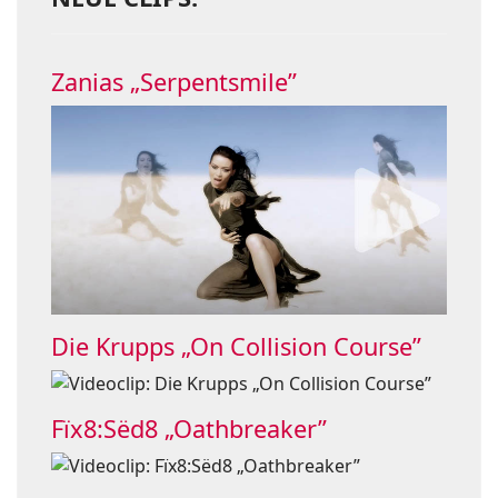
Zanias „Serpentsmile”
Die Krupps „On Collision Course”
Fïx8:Sëd8 „Oathbreaker”