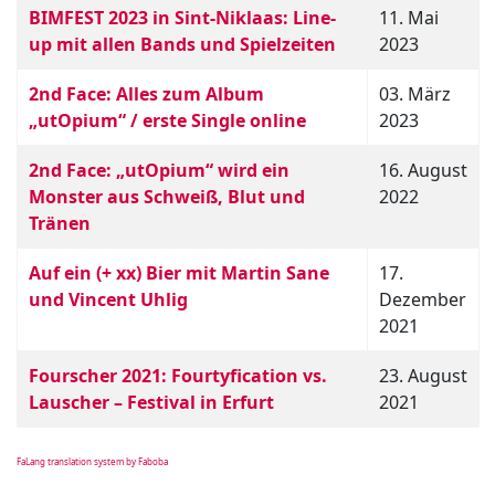
BIMFEST 2023 in Sint-Niklaas: Line-
11. Mai
up mit allen Bands und Spielzeiten
2023
2nd Face: Alles zum Album
03. März
„utOpium“ / erste Single online
2023
2nd Face: „utOpium“ wird ein
16. August
Monster aus Schweiß, Blut und
2022
Tränen
Auf ein (+ xx) Bier mit Martin Sane
17.
und Vincent Uhlig
Dezember
2021
Fourscher 2021: Fourtyfication vs.
23. August
Lauscher – Festival in Erfurt
2021
FaLang translation system by Faboba