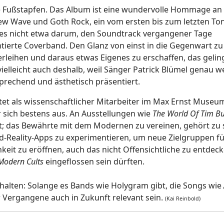
 Fußstapfen. Das Album ist eine wundervolle Hommage an
ew Wave und Goth Rock, ein vom ersten bis zum letzten To
 es nicht etwa darum, den Soundtrack vergangener Tage
tierte Coverband. Den Glanz von einst in die Gegenwart zu
erleihen und daraus etwas Eigenes zu erschaffen, das gelin
lleicht auch deshalb, weil Sänger Patrick Blümel genau we
rechend und ästhetisch präsentiert.
tet als wissenschaftlicher Mitarbeiter im Max Ernst Museum
 sich bestens aus. An Ausstellungen wie
The World Of Tim B
t; das Bewährte mit dem Modernen zu vereinen, gehört zu 
-Reality-Apps zu experimentieren, um neue Zielgruppen fü
it zu eröffnen, auch das nicht Offensichtliche zu entdeck
Modern Cults
eingeflossen sein dürften.
tzuhalten: Solange es Bands wie Holygram gibt, die Songs wie
 Vergangene auch in Zukunft relevant sein.
(Kai Reinbold)