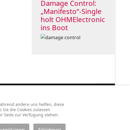
Damage Control:
„Manifesto“-Single
holt OHMElectronic
ins Boot
Legal:
 während andere uns helfen, diese
ssum
Haftung
Datenschutz
Koop & Support
b Sie die Cookies zulassen
er Seite zur Verfügung stehen.
kzeptieren
Ablehnen