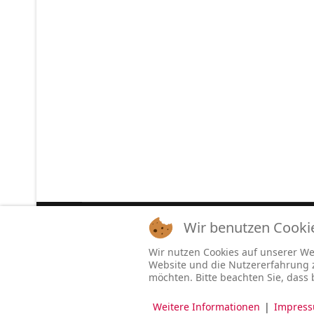
Wir benutzen Cooki
Aktuelle Seite:
Home
RELEASE
REVIEW
Holygram „Modern Cults“ (Album, Oblivion)
Wir nutzen Cookies auf unserer Web
Website und die Nutzererfahrung zu
möchten. Bitte beachten Sie, dass 
Beitragsaufrufe
9600661
Weitere Informationen
|
Impres
© 2025 VOLT Magazin