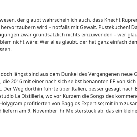
gewesen, der glaubt wahrscheinlich auch, dass Knecht Rupr
hervorzaubern wird – notfalls mit Gewalt. Pustekuchen! D
eugungen zwar grundsätzlich nichts einzuwenden – wer glau
blem nicht wäre: Wer alles glaubt, der hat ganz einfach de
assen.
 doch längst sind aus dem Dunkel des Vergangenen neue G
m
, die 2016 mit einer nach sich selbst benannten EP von sich
t. Der Weg dorthin führte über Italien, besser gesagt nach
nstudio La Distilleria, wo vor Kurzem die Songs des komme
olygram profitierten von Baggios Expertise; mit ihm zu
 liefern am 9. November ihr Meisterstück ab, das ein klein