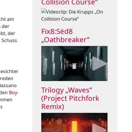
Collision Course”
echt am
a der
Fïx8:Sëd8
bt, der
„Oathbreaker”
n Schuss
esichter
 reden
 Bassano
Trilogy „Waves”
nden
Boy-
(Project Pitchfork
sammen
Remix)
es