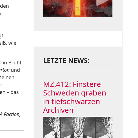
 den
n
gt
iß, wie
LETZTE NEWS:
 in Brühl.
urton
und
seinen
MZ.412: Finstere
r
Schweden graben
en – das
in tiefschwarzen
Archiven
A Faction,