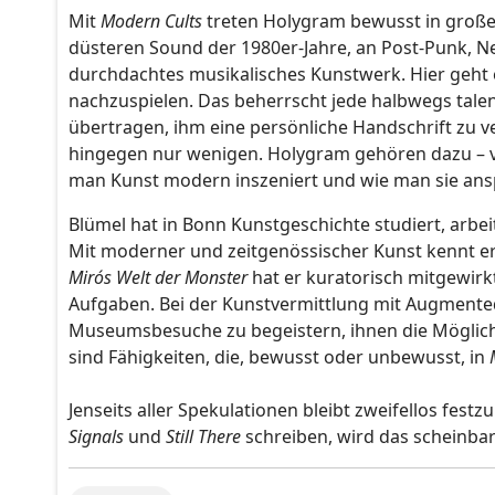
Mit
Modern Cults
treten Holygram bewusst in große
düsteren Sound der 1980er-Jahre, an Post-Punk, N
durchdachtes musikalisches Kunstwerk. Hier geht
nachzuspielen. Das beherrscht jede halbwegs talen
übertragen, ihm eine persönliche Handschrift zu v
hingegen nur wenigen. Holygram gehören dazu – vie
man Kunst modern inszeniert und wie man sie ansp
Blümel hat in Bonn Kunstgeschichte studiert, arbei
Mit moderner und zeitgenössischer Kunst kennt er
Mirós Welt der Monster
hat er kuratorisch mitgewirk
Aufgaben. Bei der Kunstvermittlung mit Augmented
Museumsbesuche zu begeistern, ihnen die Möglichke
sind Fähigkeiten, die, bewusst oder unbewusst, in
Jenseits aller Spekulationen bleibt zweifellos fes
Signals
und
Still There
schreiben, wird das scheinbar