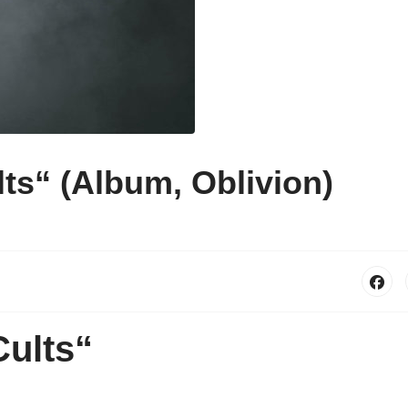
s“ (Album, Oblivion)
ults“