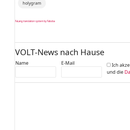
holygram
FaLang translation system by Faboba
VOLT-News nach Hause
Name
E-Mail
Ich akze
und die
Da