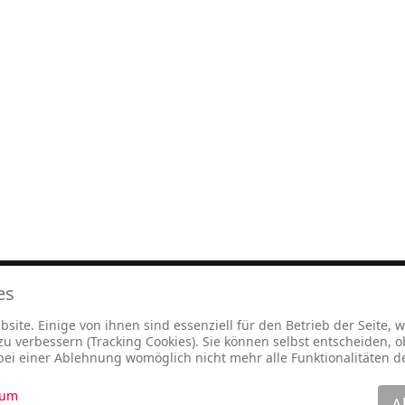
es
site. Einige von ihnen sind essenziell für den Betrieb der Seite,
Impre
 verbessern (Tracking Cookies). Sie können selbst entscheiden, o
bei einer Ablehnung womöglich nicht mehr alle Funktionalitäten d
sum
A