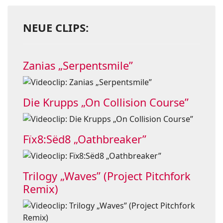
NEUE CLIPS:
Zanias „Serpentsmile”
Die Krupps „On Collision Course”
Fïx8:Sëd8 „Oathbreaker”
Trilogy „Waves” (Project Pitchfork
Remix)