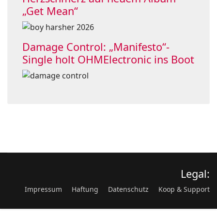
„Get Mean“
Damage Control: „Manifesto“-
Single holt OHMElectronic ins Boot
Legal:
Impressum
Haftung
Datenschutz
Koop & Support