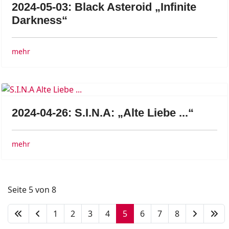
2024-05-03: Black Asteroid „Infinite
Darkness“
mehr
2024-04-26: S.I.N.A: „Alte Liebe ...“
mehr
Seite 5 von 8
1
2
3
4
5
6
7
8