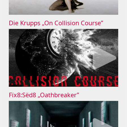
Die Krupps „On Collision Course”
Fïx8:Sëd8 „Oathbreaker”