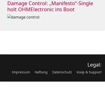
Damage Control: „Manifesto“-Single
holt OHMElectronic ins Boot
Legal:
Impressum
Haftung
Datenschutz
Koop & Support