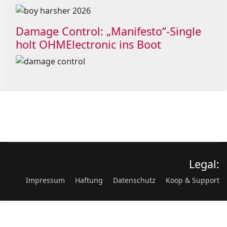
Damage Control: „Manifesto“-Single
holt OHMElectronic ins Boot
Legal:
Impressum
Haftung
Datenschutz
Koop & Support