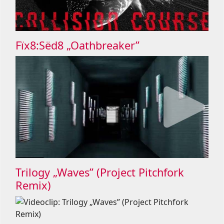
Fïx8:Sëd8 „Oathbreaker”
Trilogy „Waves” (Project Pitchfork
Remix)