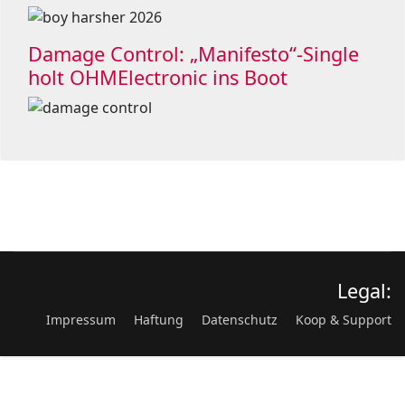
Damage Control: „Manifesto“-Single
holt OHMElectronic ins Boot
Legal:
Impressum
Haftung
Datenschutz
Koop & Support