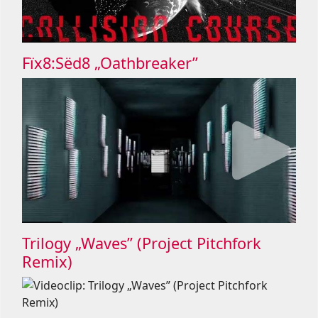
Fïx8:Sëd8 „Oathbreaker”
Trilogy „Waves” (Project Pitchfork
Remix)