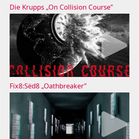
Die Krupps „On Collision Course”
Fïx8:Sëd8 „Oathbreaker”