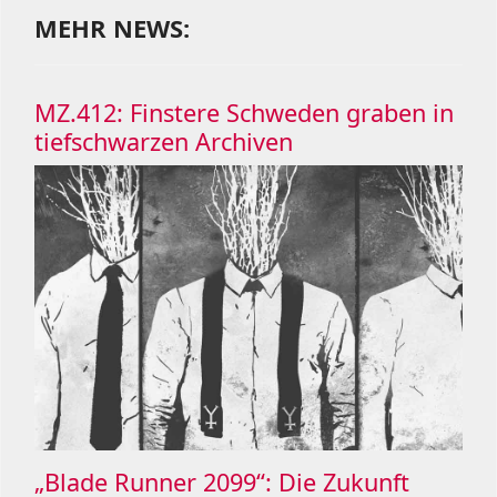
MEHR NEWS:
MZ.412: Finstere Schweden graben in
tiefschwarzen Archiven
„Blade Runner 2099“: Die Zukunft