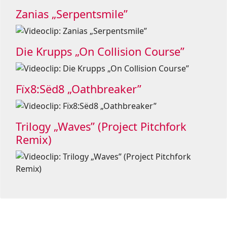
Zanias „Serpentsmile”
Die Krupps „On Collision Course”
Fïx8:Sëd8 „Oathbreaker”
Trilogy „Waves” (Project Pitchfork
Remix)