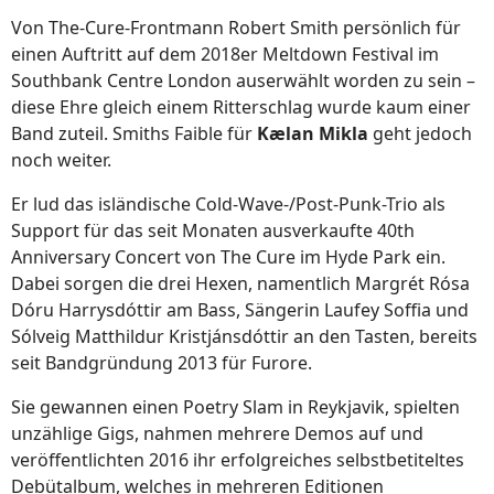
Von The-Cure-Frontmann Robert Smith persönlich für
einen Auftritt auf dem 2018er Meltdown Festival im
Southbank Centre London auserwählt worden zu sein –
diese Ehre gleich einem Ritterschlag wurde kaum einer
Band zuteil. Smiths Faible für
Kælan Mikla
geht jedoch
noch weiter.
Er lud das isländische Cold-Wave-/Post-Punk-Trio als
Support für das seit Monaten ausverkaufte 40th
Anniversary Concert von The Cure im Hyde Park ein.
Dabei sorgen die drei Hexen, namentlich Margrét Rósa
Dóru Harrysdóttir am Bass, Sängerin Laufey Soffia und
Sólveig Matthildur Kristjánsdóttir an den Tasten, bereits
seit Bandgründung 2013 für Furore.
Sie gewannen einen Poetry Slam in Reykjavik, spielten
unzählige Gigs, nahmen mehrere Demos auf und
veröffentlichten 2016 ihr erfolgreiches selbstbetiteltes
Debütalbum, welches in mehreren Editionen