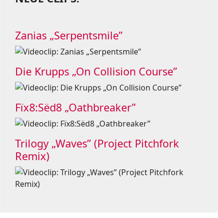
Zanias „Serpentsmile”
Die Krupps „On Collision Course”
Fïx8:Sëd8 „Oathbreaker”
Trilogy „Waves” (Project Pitchfork
Remix)