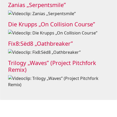
Zanias „Serpentsmile”
Die Krupps „On Collision Course”
Fïx8:Sëd8 „Oathbreaker”
Trilogy „Waves” (Project Pitchfork
Remix)