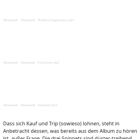
Sleepwalk
·
Sleepwalk - Ruthless Aggression.mp3
Sleepwalk
·
Sleepwalk - Psychosis.mp3
Sleepwalk
·
Sleepwalk - Dystopia.mp3
Dass sich Kauf und Trip (sowieso) lohnen, steht in
Anbetracht dessen, was bereits aus dem Album zu hören
ist, außer Frage. Die drei Snippets sind düster-treibend