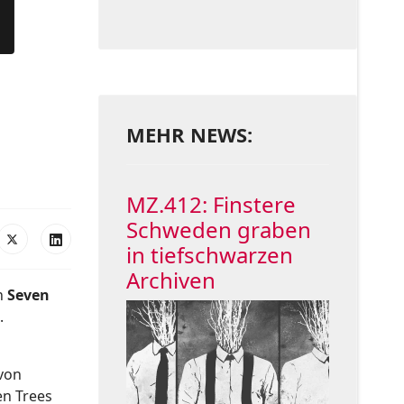
MEHR NEWS:
MZ.412: Finstere
Schweden graben
in tiefschwarzen
Archiven
n
Seven
.
 von
en Trees