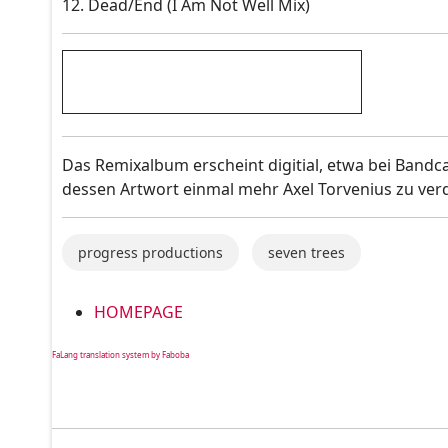
12. Dead/End (I Am Not Well Mix)
Das Remixalbum erscheint digitial, etwa bei Bandca
dessen Artwort einmal mehr Axel Torvenius zu verd
progress productions
seven trees
HOMEPAGE
FaLang translation system by Faboba