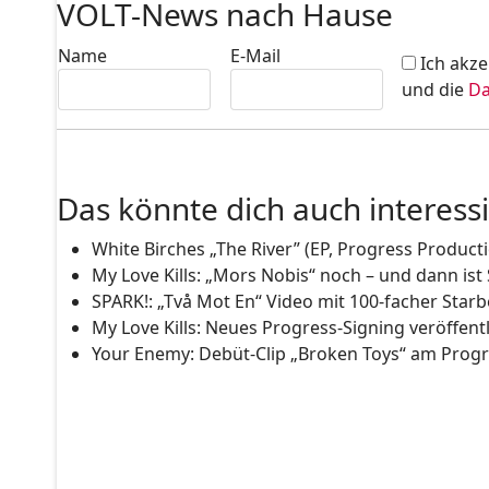
VOLT-News nach Hause
Name
E-Mail
Ich akze
und die
Da
Das könnte dich auch interess
White Birches „The River” (EP, Progress Product
My Love Kills: „Mors Nobis“ noch – und dann ist
SPARK!: „Två Mot En“ Video mit 100-facher Star
My Love Kills: Neues Progress-Signing veröffentl
Your Enemy: Debüt-Clip „Broken Toys“ am Prog