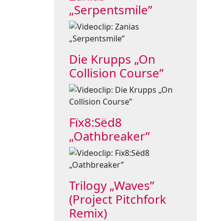
„Serpentsmile”
Die Krupps „On
Collision Course”
Fïx8:Sëd8
„Oathbreaker”
Trilogy „Waves”
(Project Pitchfork
Remix)