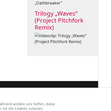
Trilogy „Waves”
(Project Pitchfork
Remix)
Legal:
ssum
Haftung
Datenschutz
Koop & Support
 während andere uns helfen, diese
b Sie die Cookies zulassen