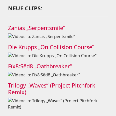
NEUE CLIPS:
Zanias „Serpentsmile”
Die Krupps „On Collision Course”
Fïx8:Sëd8 „Oathbreaker”
Trilogy „Waves” (Project Pitchfork
Remix)