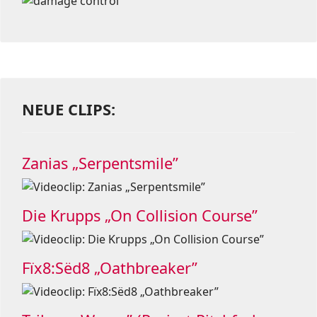
NEUE CLIPS:
Zanias „Serpentsmile”
Die Krupps „On Collision Course”
Fïx8:Sëd8 „Oathbreaker”