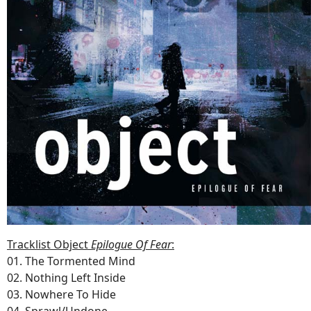
Tracklist Object
Epilogue Of Fear
:
01. The Tormented Mind
02. Nothing Left Inside
03. Nowhere To Hide